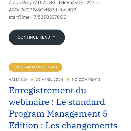
Zp1qpMmy77T5Z0vBhLTGcPh4v0F1z227L-
AS0u7a71P.1V8OvN8ZJ-lbnelQ?
startTime=1715358337000
CONTINUE READ
PROGRAM MANAGEMENT
HAMA CO
20 APRIL 2024
NO COMMENTS
Enregistrement du
webinaire : Le standard
Program Management 5
Edition : Les changements