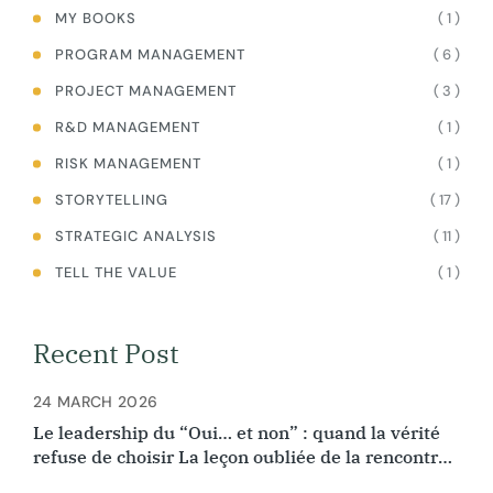
( 1 )
MY BOOKS
( 6 )
PROGRAM MANAGEMENT
( 3 )
PROJECT MANAGEMENT
( 1 )
R&D MANAGEMENT
( 1 )
RISK MANAGEMENT
( 17 )
STORYTELLING
( 11 )
STRATEGIC ANALYSIS
( 1 )
TELL THE VALUE
Recent Post
24 MARCH 2026
Le leadership du “Oui… et non” : quand la vérité
refuse de choisir La leçon oubliée de la rencontre
d’Ibn Arabi et Ibn Rushd