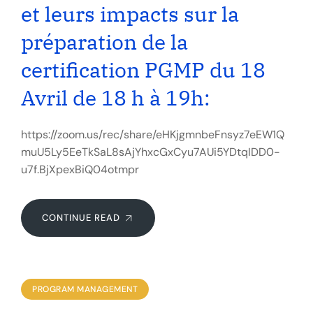
et leurs impacts sur la
préparation de la
certification PGMP du 18
Avril de 18 h à 19h:
https://zoom.us/rec/share/eHKjgmnbeFnsyz7eEW1Q
muU5Ly5EeTkSaL8sAjYhxcGxCyu7AUi5YDtqIDD0-
u7f.BjXpexBiQ04otmpr
CONTINUE READ
PROGRAM MANAGEMENT