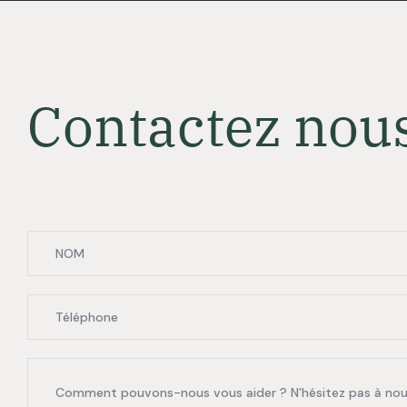
C
o
n
t
a
c
t
e
z
n
o
u