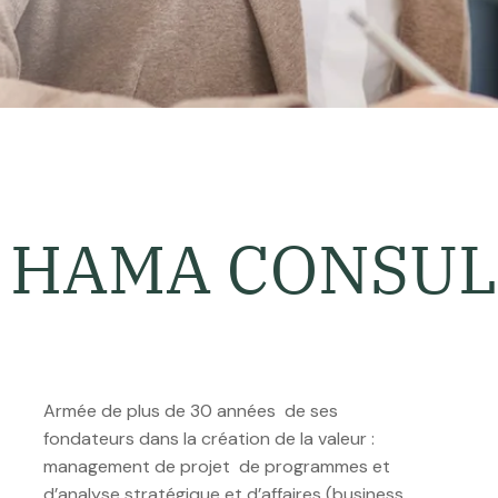
H
A
M
A
C
O
N
S
U
L
Armée de plus de 30 années de ses
fondateurs dans la création de la valeur :
management de projet de programmes et
d’analyse stratégique et d’affaires (business