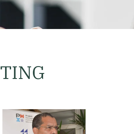
T
I
N
G