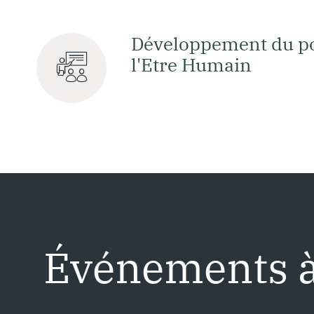
Développement du po
l'Etre Humain
É
v
é
n
e
m
e
n
t
s