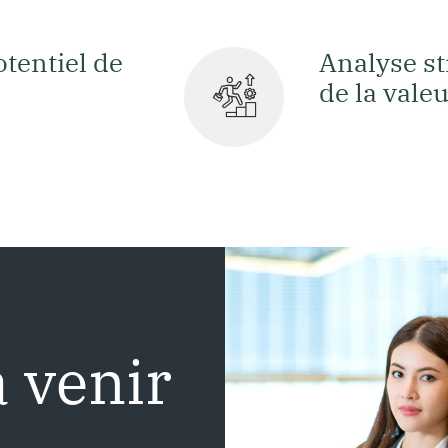
tentiel de
Analyse st
de la vale
à
v
e
n
i
r