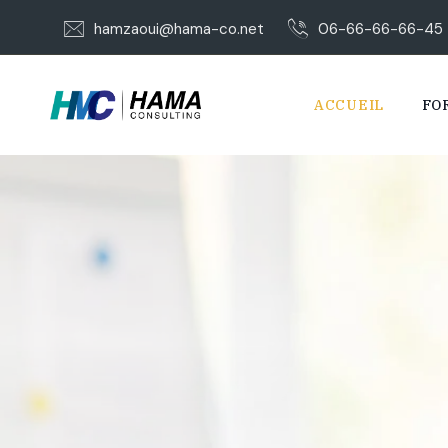
hamzaoui@hama-co.net
06-66-66-66-45
ACCUEIL
FO