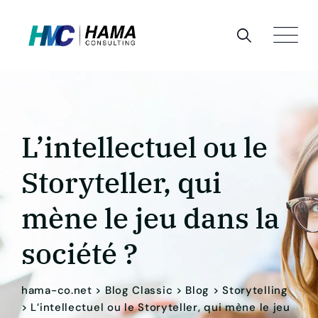
Skip
to
content
L’intellectuel ou le
Storyteller, qui
mène le jeu dans la
société ?
hama-co.net
>
Blog Classic
>
Blog
>
Storytelling
>
L’intellectuel ou le Storyteller, qui mène le jeu