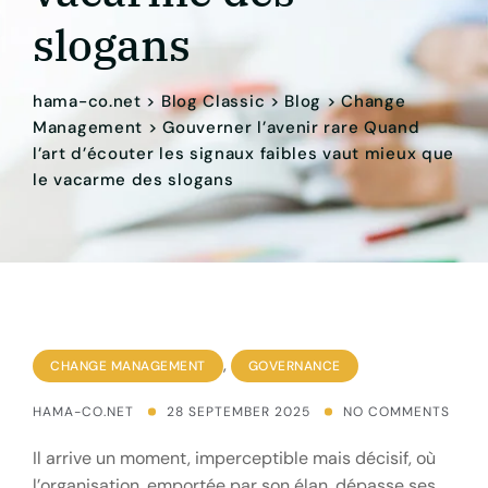
slogans
hama-co.net
>
Blog Classic
>
Blog
>
Change
Management
>
Gouverner l’avenir rare Quand
l’art d’écouter les signaux faibles vaut mieux que
le vacarme des slogans
,
CHANGE MANAGEMENT
GOVERNANCE
HAMA-CO.NET
28 SEPTEMBER 2025
NO COMMENTS
Il arrive un moment, imperceptible mais décisif, où
l’organisation, emportée par son élan, dépasse ses