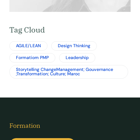
Tag Cloud
AGILE/LEAN
Design Thinking
Formatiom PMP
Leadership
Storytelling ChangeManagement; Gouvernance
;Transformation; Culture; Maroc
Formation