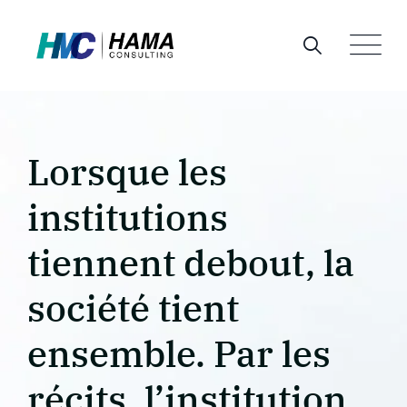
Skip
to
content
Lorsque les
institutions
tiennent debout, la
société tient
ensemble. Par les
récits, l’institution